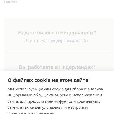
Lakotta.
Ведете бизнес в Нидерландах?
Лакотта для предпринимателей ›
Вы работаете в Нидерландах?
Знай свои права!
О файлах cookie на этом сайте
Лакотта для сотрудников ›
Мы используем файлы cookie для сбора и анализа
информации об эффективности и использовании
Lakotta B.V. - Oude Liermolenweg 7,
сайта, для предоставления функций социальных
2678 MN De Lier
сетей, а также для улучшения и настройки
T +31 (0)85 13 05 981
info@lakotta.nl
содержимого и рекламы.