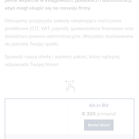
pełne wsparcie w księgowości, podatkach i administracji,
abyś mógł skupić się na rozwoju firmy.
Oferujemy przejrzyste pakiety obejmujące rozliczenia
podatkowe (CIT, VAT, payroll), sprawozdania finansowe oraz
doradztwo prawno-administracyjne. Wszystko dostosowane
do potrzeb Twojej spółki.
Sprawdź naszą ofertę i wybierz pakiet, który najlepiej
odpowiada Twojej firmie!
All-in BV
€ 320
p/maand
Bestel direct