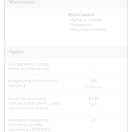
Właściwości
Właściwości
Ws
Aplikacja mobilna
pa
Księgowość
Integracje bankowe
a
Ogólne
Uwzględniony dostęp
1
online do administracji
Księgowanie dokumentów/
100
transakcji
miesięcznie
Koszt zaksiegowanej
€ 1,25
transaksji/ dokumentu, poza
(szt)
wyznaczonym limitem
Kwartalne/ miesięczne
✓
rozliczenie podatku
obrotowego BTW (VAT)