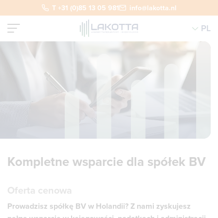
T +31 (0)85 13 05 981
info@lakotta.nl
PL
Kompletne wsparcie dla spółek BV
Oferta cenowa
Prowadzisz spółkę BV w Holandii? Z nami zyskujesz