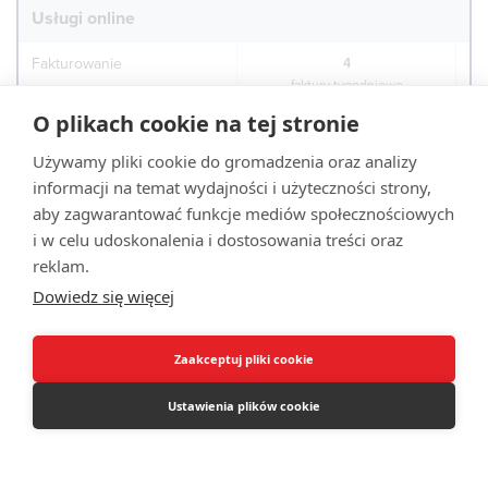
Usługi online
Fakturowanie
4
faktury tygodniowo
O plikach cookie na tej stronie
Dodatkowa faktura poza
€ 5
limitem
(szt)
Używamy pliki cookie do gromadzenia oraz analizy
informacji na temat wydajności i użyteczności strony,
Korekta faktury
€ 5
aby zagwarantować funkcje mediów społecznościowych
(szt)
i w celu udoskonalenia i dostosowania treści oraz
Aplikacja mobilna
✓
reklam.
Dowiedz się więcej
Scanservice
✓
Usługi dodatkowe
Zaakceptuj pliki cookie
Zwrot BTW (VAT) z zagranicy
€ 120
Ustawienia plików cookie
Bezpłatna konsultacja
4
godziny w roku