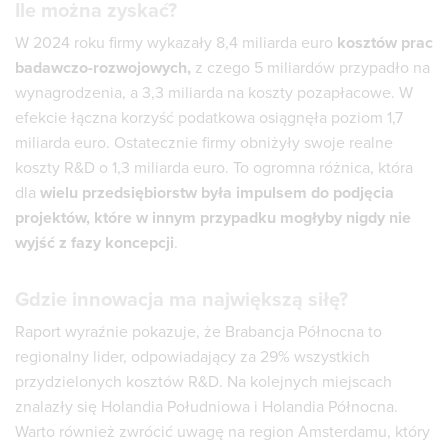
Ile można zyskać?
W 2024 roku firmy wykazały 8,4 miliarda euro
kosztów prac
badawczo-rozwojowych,
z czego 5 miliardów przypadło na
wynagrodzenia, a 3,3 miliarda na koszty pozapłacowe. W
efekcie łączna korzyść podatkowa osiągnęła poziom 1,7
miliarda euro. Ostatecznie firmy obniżyły swoje realne
koszty R&D o 1,3 miliarda euro. To ogromna różnica, która
dla
wielu przedsiębiorstw była impulsem do podjęcia
projektów, które w innym przypadku mogłyby nigdy nie
wyjść z fazy koncepcji
.
Gdzie innowacja ma największą siłę?
Raport wyraźnie pokazuje, że Brabancja Północna to
regionalny lider, odpowiadający za 29% wszystkich
przydzielonych kosztów R&D. Na kolejnych miejscach
znalazły się Holandia Południowa i Holandia Północna.
Warto również zwrócić uwagę na region Amsterdamu, który