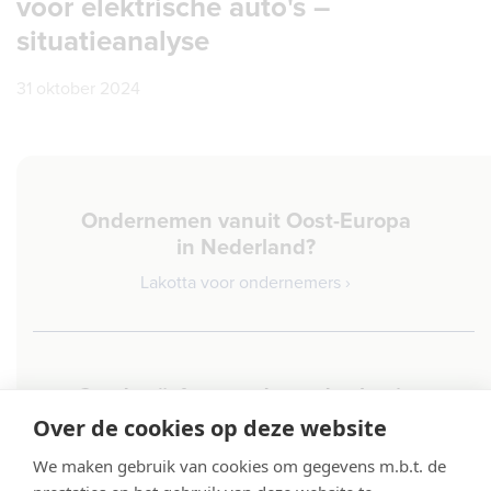
voor elektrische auto's –
situatieanalyse
31 oktober 2024
Ondernemen vanuit Oost-Europa
in Nederland?
Lakotta voor ondernemers ›
Goed geïnformeerd aan de slag in
Nederland
Over de cookies op deze website
Lakotta voor werknemers ›
We maken gebruik van cookies om gegevens m.b.t. de