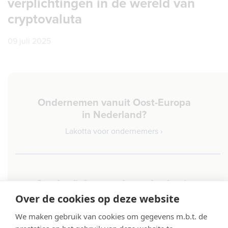
verplichtingen in de wereld van
cryptovaluta
09 juli 2025
Ondernemen vanuit Oost-Europa
in Nederland?
Lakotta voor ondernemers ›
Goed geïnformeerd aan de slag in
Nederland
Over de cookies op deze website
Lakotta voor werknemers ›
We maken gebruik van cookies om gegevens m.b.t. de