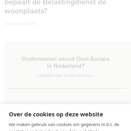
bepaalt de Belastingdienst de
woonplaats?
31 januari 2025
Ondernemen vanuit Oost-Europa
in Nederland?
Lakotta voor ondernemers ›
Goed geïnformeerd aan de slag in
Nederland
Over de cookies op deze website
Lakotta voor werknemers ›
We maken gebruik van cookies om gegevens m.b.t. de