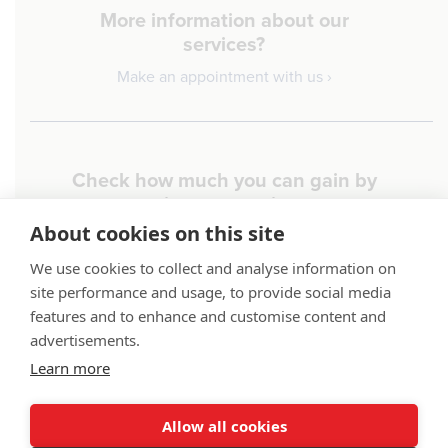
More information about our
services?
Make an appointment with us ›
Check how much you can gain by
using our services
About cookies on this site
Inquiry ›
We use cookies to collect and analyse information on
site performance and usage, to provide social media
Lakotta B.V. - Oude Liermolenweg 7,
features and to enhance and customise content and
2678 MN De Lier
advertisements.
T +31 (0)85 13 05 981
info@lakotta.nl
Learn more
© 2026 Lakotta
Allow all cookies
General conditions of cooperation
Privacy policy